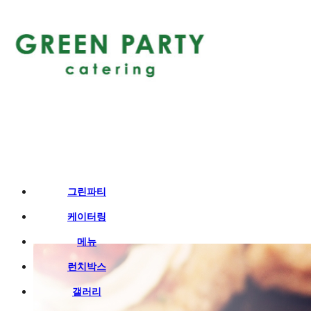
그린파티
케이터링
메뉴
런치박스
갤러리