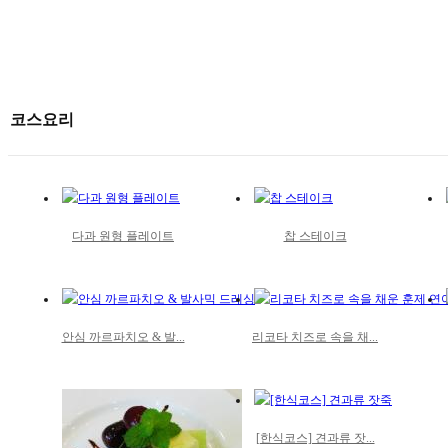
코스요리
다과 원형 플레이트
찹 스테이크
안심 까르파치오 & 발...
리코타 치즈로 속을 채...
[한식코스] 견과류 잣...