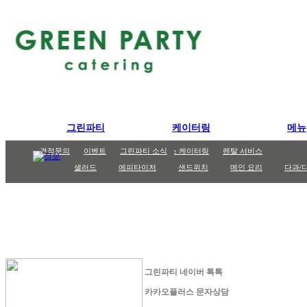
그린파티
케이터링
메뉴
그린파티
케이터링
파티메뉴
도시락/런치박스
파티 케이터링
견적문의
포트폴리오
이벤트
까페 케이터링
고메박스
그린파티 소식
STAFF 소개
박스 케이터링
렌탈 서비스
샐러드
에피타이저
샌드위치
메인 요리
다과/
그린파티 네이버 톡톡
카카오플러스 문자상담