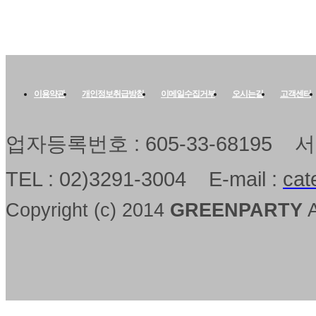
1) 회원 가입시 수집하는 개인정보
말합니다.
- 필수항목 : 희망 ID, 비밀번호, 
3. “회원”이라 함은 “사이트명”와
번호, 이메일주소, 이메일 수신 여
(ID)를 부여받은 “이용자”로서 
이용약관
개인정보취급방침
이메일수집거부
오시는길
고객센터
- 선택항목 : 회사명, 홈페이지, 닉
“사이트명”이(가) 제공하는 서비스
니다.
업자등록번호 : 605-33-68195
개인정보의 수집목적 및 이용목적
4. “비회원”이라 함은 “회원”이 
TEL : 02)3291-3004 E-mail :
cat
① 사이트명은(는) 회원님께 최대
를 이용하는 자를 말합니다.
공하기 위하여 다음과 같은 목적으
Copyright (c) 2014
GREENPARTY
A
5. “콘텐츠”라 함은 정보통신망이
- 성명, 아이디, 비밀번호 : 회원
제1항 제1호의 규정에 의한 정보
- 이메일주소, 이메일 수신여부, 전
이미지 또는 영상 등으로 표현된 자
불만 처리 등 원활한 의사소통 경