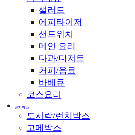
샐러드
에피타이저
샌드위치
메인 요리
다과/디저트
커피/음료
바베큐
코스요리
런치박스
도시락/런치박스
고메박스