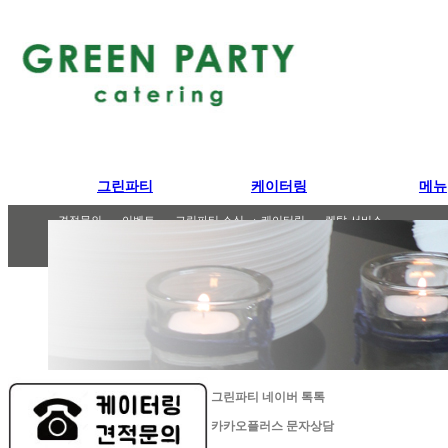
그린파티
케이터링
메뉴
그린파티
케이터링
파티메뉴
도시락/런치박스
파티 케이터링
견적문의
포트폴리오
이벤트
까페 케이터링
고메박스
그린파티 소식
STAFF 소개
박스 케이터링
렌탈 서비스
샐러드
에피타이저
샌드위치
메인 요리
다과/
그린파티 네이버 톡톡
카카오플러스 문자상담