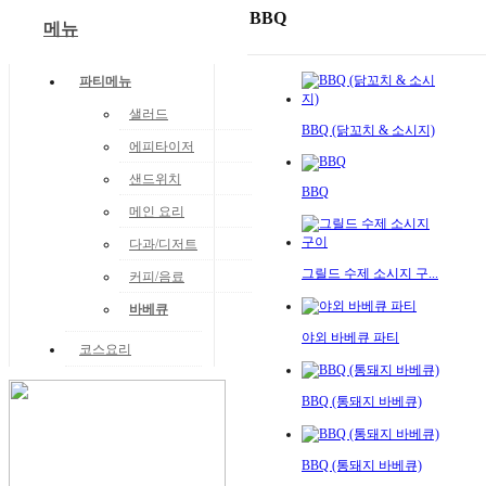
BBQ
메뉴
파티메뉴
샐러드
BBQ (닭꼬치 & 소시지)
에피타이저
샌드위치
BBQ
메인 요리
다과/디저트
그릴드 수제 소시지 구...
커피/음료
바베큐
야외 바베큐 파티
코스요리
BBQ (통돼지 바베큐)
BBQ (통돼지 바베큐)