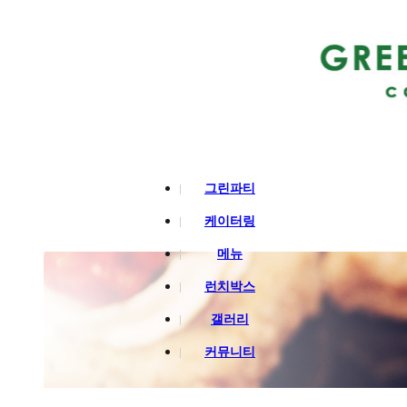
그린파티
케이터링
메뉴
런치박스
갤러리
커뮤니티