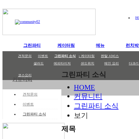
H
그린파티
케이터링
메뉴
런치박
그린파티
케이터링
파티메뉴
도시락/런치박스
파티 케이터링
견적문의
포트폴리오
이벤트
까페 케이터링
고메박스
그린파티 소식
STAFF 소개
박스 케이터링
렌탈 서비스
샐러드
에피타이저
샌드위치
메인 요리
다과/
그린파티 소식
코스요리
커뮤니티
HOME
견적문의
커뮤니티
그린파티 소식
이벤트
보기
그린파티 소식
제목