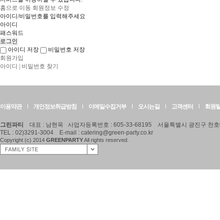
홈으로 이동
회원정보 수정
아이디/비밀번호를 입력해주세요
아이디
패스워드
아이디 저장
비밀번호 저장
회원가입
아이디 | 비밀번호 찾기
이용약관
개인정보취급방침
이메일수집거부
오시는길
고객센터
회원
그린파티
대표 : 남현욱 사업자등록번호 : 605-33-68195 서울특별시 광진구 천호대
TEL : 02)3291-3004 E-mail :
catering@green-party.co.kr
Copyright (c) 2014
GREENPARTY
All rights
reserved.