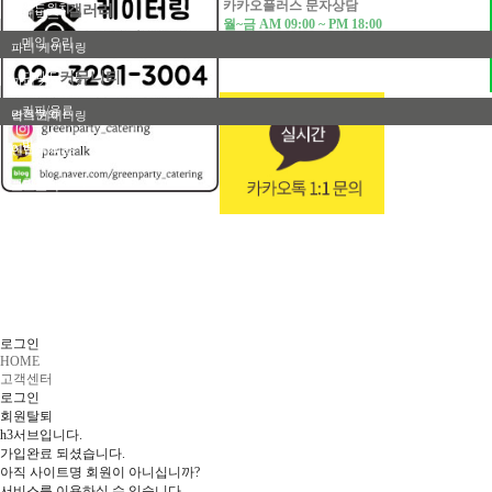
카카오플러스 문자상담
샌드위치
갤러리
고메박스
월~금 AM 09:00 ~ PM 18:00
메인 요리
파티 케이터링
다과/디저트
커뮤니티
까페 케이터링
커피/음료
견적문의
박스 케이터링
바베큐
이벤트
렌탈 서비스
그린파티 소식
코스요리
로그인
HOME
고객센터
로그인
회원탈퇴
h3서브입니다.
가입완료 되셨습니다.
아직 사이트명 회원이 아니십니까?
서비스를 이용하실 수 있습니다.