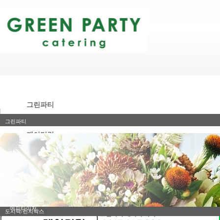
그린파티
그린파티
케이터링
포트폴리오
케이터링
STAFF 소개
메뉴
파티메뉴
샐러드
런치박스
에피타이저
도시락/런치박스
그린파티 네이버 톡톡